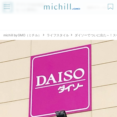
アプリでmichillが
無料ダウンロード
もっと便利に
michill byGMO（ミチル）
ライフスタイル
ダイソーでついに出た～！ス