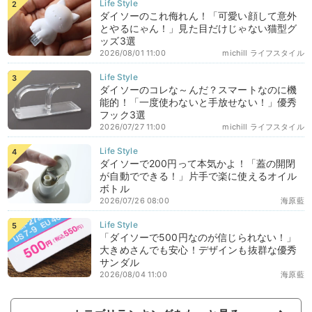
ダイソーのこれ侮れん！「可愛い顔して意外
とやるにゃん！」見た目だけじゃない猫型グ
ッズ3選
2026/08/01 11:00
michill ライフスタイル
ダイソーのコレな～んだ？スマートなのに機
能的！「一度使わないと手放せない！」優秀
フック3選
2026/07/27 11:00
michill ライフスタイル
ダイソーで200円って本気かよ！「蓋の開閉
が自動でできる！」片手で楽に使えるオイル
ボトル
2026/07/26 08:00
海原藍
「ダイソーで500円なのが信じられない！」
大きめさんでも安心！デザインも抜群な優秀
サンダル
2026/08/04 11:00
海原藍