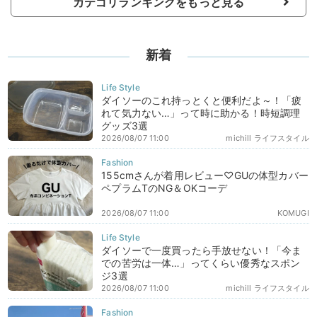
カテゴリランキングをもっと見る
新着
ダイソーのこれ持っとくと便利だよ～！「疲
れて気力ない…」って時に助かる！時短調理
グッズ3選
2026/08/07 11:00
michill ライフスタイル
155cmさんが着用レビュー♡GUの体型カバー
ペプラムTのNG＆OKコーデ
2026/08/07 11:00
KOMUGI
ダイソーで一度買ったら手放せない！「今ま
での苦労は一体…」ってくらい優秀なスポン
ジ3選
2026/08/07 11:00
michill ライフスタイル