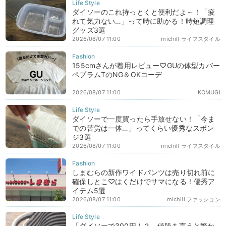
ダイソーのこれ持っとくと便利だよ～！「疲
れて気力ない…」って時に助かる！時短調理
グッズ3選
2026/08/07 11:00
michill ライフスタイル
155cmさんが着用レビュー♡GUの体型カバー
ペプラムTのNG＆OKコーデ
2026/08/07 11:00
KOMUGI
ダイソーで一度買ったら手放せない！「今ま
での苦労は一体…」ってくらい優秀なスポン
ジ3選
2026/08/07 11:00
michill ライフスタイル
しまむらの新作ワイドパンツは売り切れ前に
確保しとこ♡はくだけでサマになる！優秀ア
イテム5選
2026/08/07 11:00
michill ファッション
「ダイソーで300円！？」値段を言うと驚か