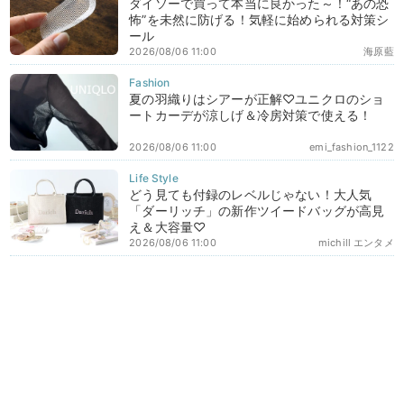
ダイソーで買って本当に良かった～！“あの恐
怖”を未然に防げる！気軽に始められる対策シ
ール
2026/08/06 11:00
海原藍
夏の羽織りはシアーが正解♡ユニクロのショ
ートカーデが涼しげ＆冷房対策で使える！
2026/08/06 11:00
emi_fashion_1122
どう見ても付録のレベルじゃない！大人気
「ダーリッチ」の新作ツイードバッグが高見
え＆大容量♡
2026/08/06 11:00
michill エンタメ