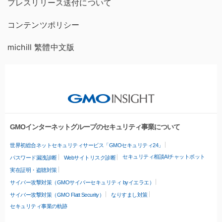
プレスリリース送付について
コンテンツポリシー
michill 繁體中文版
GMOインターネットグループのセキュリティ事業について
世界初総合ネットセキュリティサービス「GMOセキュリティ24」
セキュリティ相談AIチャットボット
パスワード漏洩診断
Webサイトリスク診断
実在証明・盗聴対策
サイバー攻撃対策（GMOサイバーセキュリティ byイエラエ）
サイバー攻撃対策（GMO Flatt Security）
なりすまし対策
セキュリティ事業の軌跡