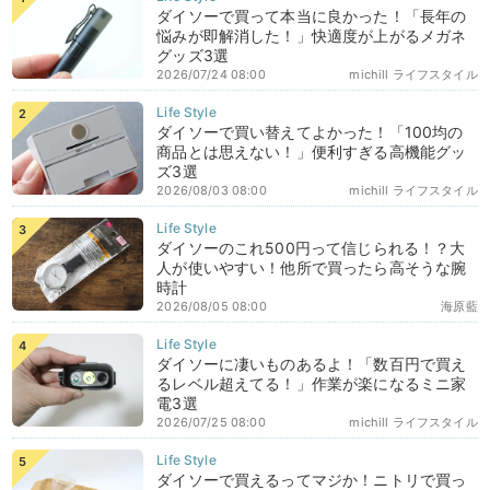
ダイソーで買って本当に良かった！「長年の
悩みが即解消した！」快適度が上がるメガネ
グッズ3選
2026/07/24 08:00
michill ライフスタイル
ダイソーで買い替えてよかった！「100均の
商品とは思えない！」便利すぎる高機能グッ
ズ3選
2026/08/03 08:00
michill ライフスタイル
ダイソーのこれ500円って信じられる！？大
人が使いやすい！他所で買ったら高そうな腕
時計
2026/08/05 08:00
海原藍
ダイソーに凄いものあるよ！「数百円で買え
るレベル超えてる！」作業が楽になるミニ家
電3選
2026/07/25 08:00
michill ライフスタイル
ダイソーで買えるってマジか！ニトリで買っ