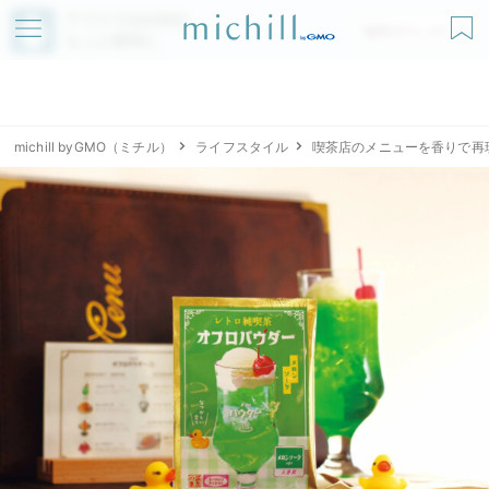
アプリでmichillが
無料ダウンロード
もっと便利に
michill byGMO（ミチル）
ライフスタイル
喫茶店のメニューを香りで再