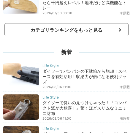
たら千円越えレベル！地味だけど高機能なト
レー
2026/07/30 08:00
海原藍
カテゴリランキングをもっと見る
新着
ダイソーでパンパンの下駄箱から脱却！スペ
ースを有効活用！収納力が倍になる便利グッ
ズ
2026/08/06 11:00
海原藍
ダイソーで良いの見つけちゃった！「コンパ
クト派が大歓喜！」驚くほどスリムなミニミ
ニ財布
2026/08/06 11:00
海原藍