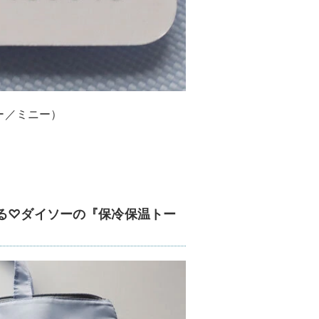
ー／ミニー）
える♡ダイソーの『保冷保温トー