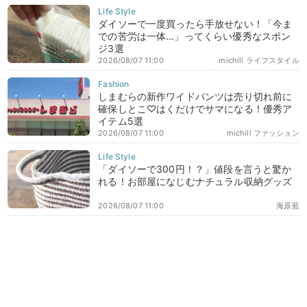
ダイソーで一度買ったら手放せない！「今ま
での苦労は一体…」ってくらい優秀なスポン
ジ3選
2026/08/07 11:00
michill ライフスタイル
しまむらの新作ワイドパンツは売り切れ前に
確保しとこ♡はくだけでサマになる！優秀ア
イテム5選
2026/08/07 11:00
michill ファッション
「ダイソーで300円！？」値段を言うと驚か
れる！お部屋になじむナチュラル収納グッズ
2026/08/07 11:00
海原藍