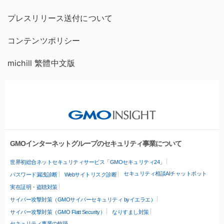
プレスリリース送付について
コンテンツポリシー
michill 繁體中文版
GMOインターネットグループのセキュリティ事業について
世界初総合ネットセキュリティサービス「GMOセキュリティ24」
セキュリティ相談AIチャットボット
パスワード漏洩診断
Webサイトリスク診断
実在証明・盗聴対策
サイバー攻撃対策（GMOサイバーセキュリティ byイエラエ）
サイバー攻撃対策（GMO Flatt Security）
なりすまし対策
セキュリティ事業の軌跡