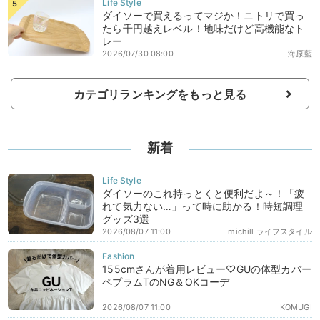
ダイソーで買えるってマジか！ニトリで買っ
たら千円越えレベル！地味だけど高機能なト
レー
2026/07/30 08:00
海原藍
カテゴリランキングをもっと見る
新着
ダイソーのこれ持っとくと便利だよ～！「疲
れて気力ない…」って時に助かる！時短調理
グッズ3選
2026/08/07 11:00
michill ライフスタイル
155cmさんが着用レビュー♡GUの体型カバー
ペプラムTのNG＆OKコーデ
2026/08/07 11:00
KOMUGI