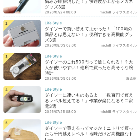
悩みが即解消した！」快適度が上がるメガネ
グッズ3選
2026/07/24 08:00
michill ライフスタイル
ダイソーで買い替えてよかった！「100均の
商品とは思えない！」便利すぎる高機能グッ
ズ3選
2026/08/03 08:00
michill ライフスタイル
ダイソーのこれ500円って信じられる！？大
人が使いやすい！他所で買ったら高そうな腕
時計
2026/08/05 08:00
海原藍
ダイソーに凄いものあるよ！「数百円で買え
るレベル超えてる！」作業が楽になるミニ家
電3選
2026/07/25 08:00
michill ライフスタイル
ダイソーで買えるってマジか！ニトリで買っ
たら千円越えレベル！地味だけど高機能なト
レー