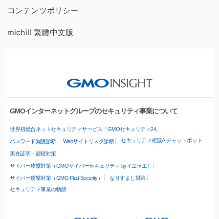
コンテンツポリシー
michill 繁體中文版
GMOインターネットグループのセキュリティ事業について
世界初総合ネットセキュリティサービス「GMOセキュリティ24」
セキュリティ相談AIチャットボット
パスワード漏洩診断
Webサイトリスク診断
実在証明・盗聴対策
サイバー攻撃対策（GMOサイバーセキュリティ byイエラエ）
サイバー攻撃対策（GMO Flatt Security）
なりすまし対策
セキュリティ事業の軌跡