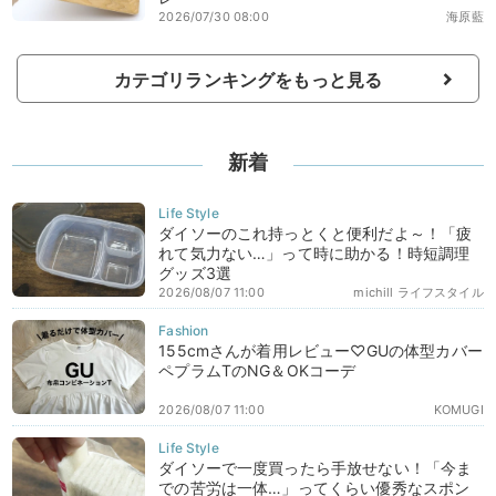
2026/07/30 08:00
海原藍
カテゴリランキングをもっと見る
新着
ダイソーのこれ持っとくと便利だよ～！「疲
れて気力ない…」って時に助かる！時短調理
グッズ3選
2026/08/07 11:00
michill ライフスタイル
155cmさんが着用レビュー♡GUの体型カバー
ペプラムTのNG＆OKコーデ
2026/08/07 11:00
KOMUGI
ダイソーで一度買ったら手放せない！「今ま
での苦労は一体…」ってくらい優秀なスポン