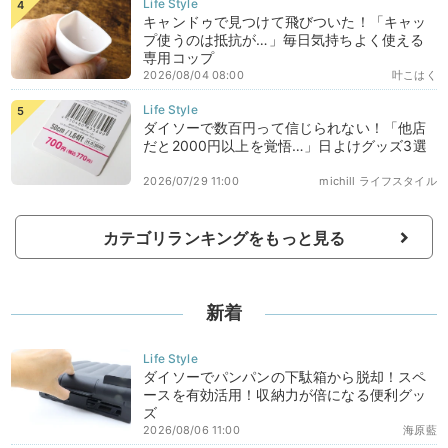
キャンドゥで見つけて飛びついた！「キャッ
プ使うのは抵抗が…」毎日気持ちよく使える
専用コップ
2026/08/04 08:00
叶こはく
ダイソーで数百円って信じられない！「他店
だと2000円以上を覚悟…」日よけグッズ3選
2026/07/29 11:00
michill ライフスタイル
カテゴリランキングをもっと見る
新着
ダイソーでパンパンの下駄箱から脱却！スペ
ースを有効活用！収納力が倍になる便利グッ
ズ
2026/08/06 11:00
海原藍