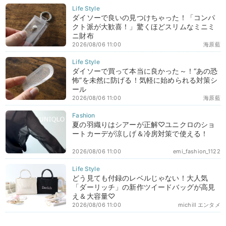
ダイソーで良いの見つけちゃった！「コンパ
クト派が大歓喜！」驚くほどスリムなミニミ
ニ財布
2026/08/06 11:00
海原藍
ダイソーで買って本当に良かった～！“あの恐
怖”を未然に防げる！気軽に始められる対策シ
ール
2026/08/06 11:00
海原藍
夏の羽織りはシアーが正解♡ユニクロのショ
ートカーデが涼しげ＆冷房対策で使える！
2026/08/06 11:00
emi_fashion_1122
どう見ても付録のレベルじゃない！大人気
「ダーリッチ」の新作ツイードバッグが高見
え＆大容量♡
2026/08/06 11:00
michill エンタメ