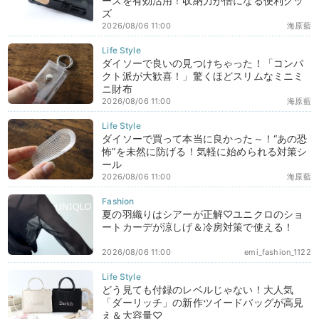
ースを有効活用！収納力が倍になる便利グッ
ズ
2026/08/06 11:00
海原藍
ダイソーで良いの見つけちゃった！「コンパ
クト派が大歓喜！」驚くほどスリムなミニミ
ニ財布
2026/08/06 11:00
海原藍
ダイソーで買って本当に良かった～！“あの恐
怖”を未然に防げる！気軽に始められる対策シ
ール
2026/08/06 11:00
海原藍
夏の羽織りはシアーが正解♡ユニクロのショ
ートカーデが涼しげ＆冷房対策で使える！
2026/08/06 11:00
emi_fashion_1122
どう見ても付録のレベルじゃない！大人気
「ダーリッチ」の新作ツイードバッグが高見
え＆大容量♡