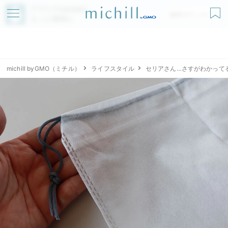
アプリでmichillが
無料ダウンロード
もっと便利に
michill byGMO（ミチル）
ライフスタイル
セリアさん…さすがわかって