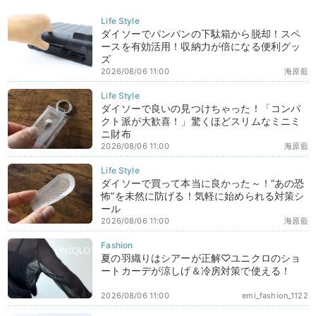
ダイソーでパンパンの下駄箱から脱却！スペ
ースを有効活用！収納力が倍になる便利グッ
ズ
2026/08/06 11:00
海原藍
ダイソーで良いの見つけちゃった！「コンパ
クト派が大歓喜！」驚くほどスリムなミニミ
ニ財布
2026/08/06 11:00
海原藍
ダイソーで買って本当に良かった～！“あの恐
怖”を未然に防げる！気軽に始められる対策シ
ール
2026/08/06 11:00
海原藍
夏の羽織りはシアーが正解♡ユニクロのショ
ートカーデが涼しげ＆冷房対策で使える！
2026/08/06 11:00
emi_fashion_1122