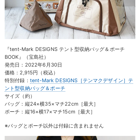
『tent-Mark DESIGNS テント型収納バッグ＆ポーチ
BOOK』（宝島社）
発売日：2022年6月30日
価格：2,915円（税込）
特別付録：
tent-Mark DESIGNS［テンマクデザイン］テ
ント型収納バッグ＆ポーチ
サイズ（約）
バッグ：縦24×横35×マチ22cm［最大］
ポーチ：縦16×横17×マチ15cm［最大］
※バッグとポーチ以外は付録に含まれません