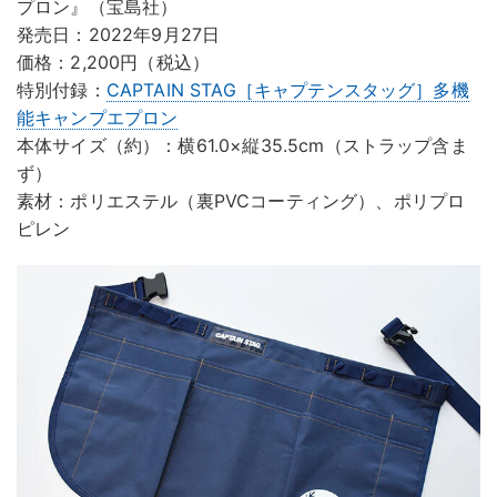
プロン』（宝島社）
発売日：2022年9月27日
価格：2,200円（税込）
特別付録：
CAPTAIN STAG［キャプテンスタッグ］多機
能キャンプエプロン
本体サイズ（約）：横61.0×縦35.5cm（ストラップ含ま
ず）
素材：ポリエステル（裏PVCコーティング）、ポリプロ
ピレン