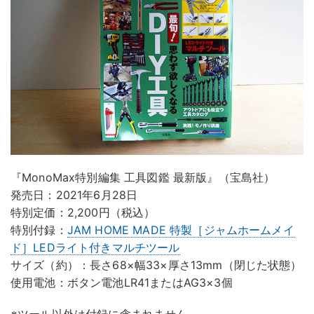
『MonoMax特別編集 工具図鑑 最新版』（宝島社）
発売日：2021年6月28日
特別定価：2,200円（税込）
特別付録：
JAM HOME MADE 特製［ジャムホームメイ
ド］LEDライト付きマルチツール
サイズ（約）：長さ68×幅33×厚さ13mm（閉じた状態）
使用電池：ボタン電池LR41またはAG3×3個