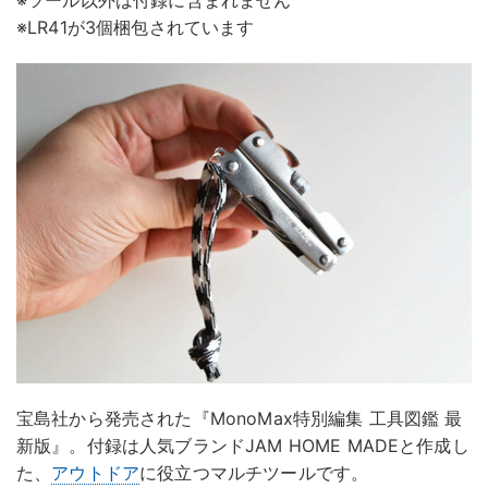
※ツール以外は付録に含まれません
※LR41が3個梱包されています
宝島社から発売された『MonoMax特別編集 工具図鑑 最
新版』。付録は人気ブランドJAM HOME MADEと作成し
た、
アウトドア
に役立つマルチツールです。