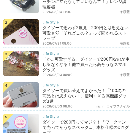
ッチンに立たなくていいなんて！」レンジ調
理容器
2026/08/04 11:00
海原藍
ダイソーで思わず2度見！200円とは思えない
可愛さ♡「それどこの？」って聞かれるスト
ラップ
2026/07/31 08:00
海原藍
「か…可愛すぎる」ダイソーで200円なのが申
し訳なくなる！他で買ったら高そうなスマホ
グッズ
2026/08/03 08:00
海原藍
ダイソーで買い替えてよかった！「100均の
商品とは思えない！」便利すぎる高機能グッ
ズ3選
2026/08/03 08:00
michill ライフスタイル
ダイソーで200円ってマジ？！「ワークマン
で売ってそうなスペック…」本格仕様のDIYグ
ッズ