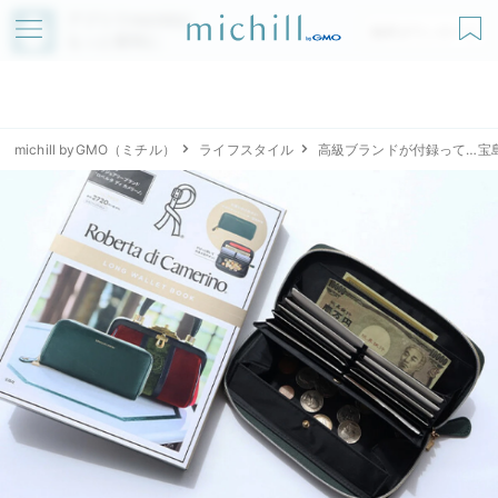
アプリでmichillが
無料ダウンロード
もっと便利に
michill byGMO（ミチル）
ライフスタイル
高級ブランドが付録って…宝