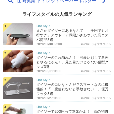
ライフスタイルの人気ランキング
まさかダイソーにあるなんて！「千円でもお
得すぎ」アウトドア界隈がざわついた高コス
パ商品3選
2026/07/30 08:00
michill ライフスタイル
ダイソーのこれ侮れん！「可愛い顔して意外
とやるにゃん！」見た目だけじゃない猫型グ
ッズ3選
2026/08/01 11:00
michill ライフスタイル
ダイソーのコレな～んだ？スマートなのに機
能的！「一度使わないと手放せない！」優秀
フック3選
2026/07/27 11:00
michill ライフスタイル
ダイソーで200円って本気かよ！「蓋の開閉