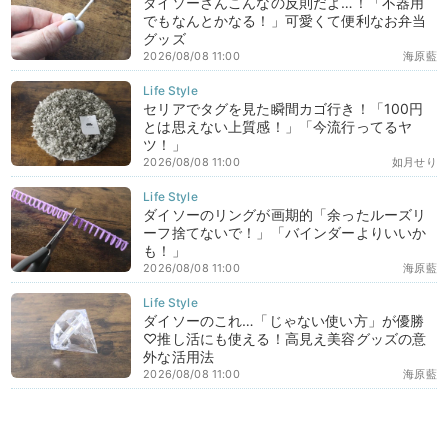
ダイソーさんこんなの反則だよ…！「不器用
でもなんとかなる！」可愛くて便利なお弁当
グッズ
2026/08/08 11:00
海原藍
セリアでタグを見た瞬間カゴ行き！「100円
とは思えない上質感！」「今流行ってるヤ
ツ！」
2026/08/08 11:00
如月せり
ダイソーのリングが画期的「余ったルーズリ
ーフ捨てないで！」「バインダーよりいいか
も！」
2026/08/08 11:00
海原藍
ダイソーのこれ…「じゃない使い方」が優勝
♡推し活にも使える！高見え美容グッズの意
外な活用法
2026/08/08 11:00
海原藍