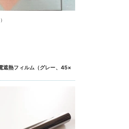
m）
電遮熱フィルム（グレー、45×