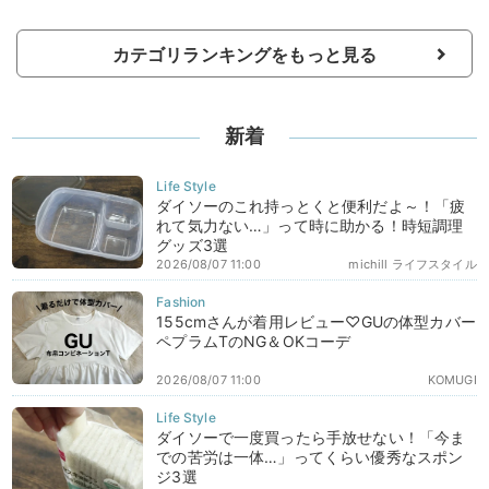
カテゴリランキングをもっと見る
新着
ダイソーのこれ持っとくと便利だよ～！「疲
れて気力ない…」って時に助かる！時短調理
グッズ3選
2026/08/07 11:00
michill ライフスタイル
155cmさんが着用レビュー♡GUの体型カバー
ペプラムTのNG＆OKコーデ
2026/08/07 11:00
KOMUGI
ダイソーで一度買ったら手放せない！「今ま
での苦労は一体…」ってくらい優秀なスポン
ジ3選