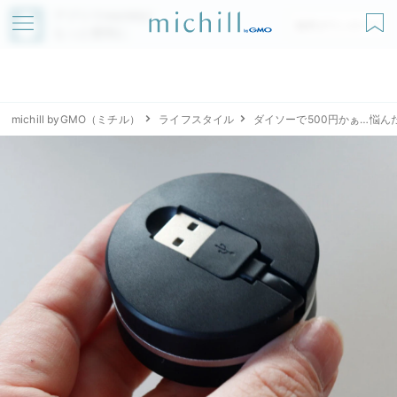
アプリでmichillが
無料ダウンロード
もっと便利に
michill byGMO（ミチル）
ライフスタイル
ダイソーで500円かぁ…悩ん