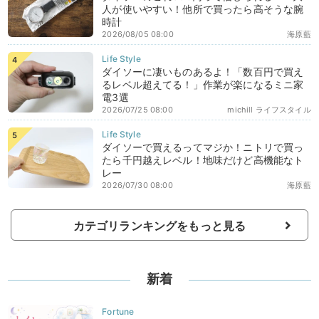
人が使いやすい！他所で買ったら高そうな腕
時計
2026/08/05 08:00
海原藍
ダイソーに凄いものあるよ！「数百円で買え
るレベル超えてる！」作業が楽になるミニ家
電3選
2026/07/25 08:00
michill ライフスタイル
ダイソーで買えるってマジか！ニトリで買っ
たら千円越えレベル！地味だけど高機能なト
レー
2026/07/30 08:00
海原藍
カテゴリランキングをもっと見る
新着