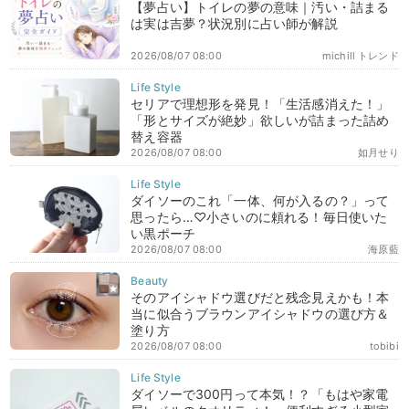
【夢占い】トイレの夢の意味｜汚い・詰まる
は実は吉夢？状況別に占い師が解説
2026/08/07 08:00
michill トレンド
セリアで理想形を発見！「生活感消えた！」
「形とサイズが絶妙」欲しいが詰まった詰め
替え容器
2026/08/07 08:00
如月せり
ダイソーのこれ「一体、何が入るの？」って
思ったら…♡小さいのに頼れる！毎日使いた
い黒ポーチ
2026/08/07 08:00
海原藍
そのアイシャドウ選びだと残念見えかも！本
当に似合うブラウンアイシャドウの選び方＆
塗り方
2026/08/07 08:00
tobibi
ダイソーで300円って本気！？「もはや家電