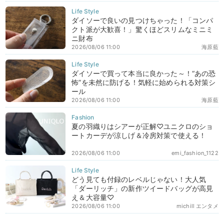
ダイソーで良いの見つけちゃった！「コンパ
クト派が大歓喜！」驚くほどスリムなミニミ
ニ財布
2026/08/06 11:00
海原藍
ダイソーで買って本当に良かった～！“あの恐
怖”を未然に防げる！気軽に始められる対策シ
ール
2026/08/06 11:00
海原藍
夏の羽織りはシアーが正解♡ユニクロのショ
ートカーデが涼しげ＆冷房対策で使える！
2026/08/06 11:00
emi_fashion_1122
どう見ても付録のレベルじゃない！大人気
「ダーリッチ」の新作ツイードバッグが高見
え＆大容量♡
2026/08/06 11:00
michill エンタメ