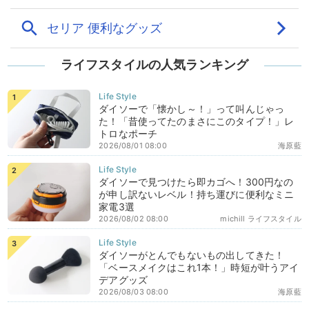
ライフスタイルの人気ランキング
ダイソーで「懐かし～！」って叫んじゃっ
た！「昔使ってたのまさにこのタイプ！」レ
トロなポーチ
2026/08/01 08:00
海原藍
ダイソーで見つけたら即カゴへ！300円なの
が申し訳ないレベル！持ち運びに便利なミニ
家電3選
2026/08/02 08:00
michill ライフスタイル
ダイソーがとんでもないもの出してきた！
「ベースメイクはこれ1本！」時短が叶うアイ
デアグッズ
2026/08/03 08:00
海原藍