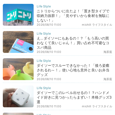
ニトリからついに出たよ！「置き型タイプで
収納力抜群！」「見やすいから食材を無駄に
しない！」
2026/08/10 11:00
michill ライフスタイル
え…ダイソーにもあるの！？「もう高いの買
わなくて良いじゃん！」買い占め不可避なコ
スパ商品
2026/08/10 11:00
海原藍
ダイソーでスルーできなかった！「後ろ姿癒
されるわ～！」使い心地も意外と良いお弁当
グッズ
2026/08/10 11:00
海原藍
ダイソーでこのレベル出せるの！？ハンドメ
イド好きに見つかったらまずい！本格グッズ3
選
2026/08/10 11:00
michill ライフスタイル