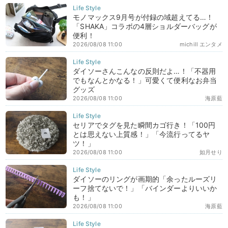
モノマックス9月号が付録の域超えてる…！
「SHAKA」コラボの4層ショルダーバッグが
便利！
2026/08/08 11:00
michill エンタメ
ダイソーさんこんなの反則だよ…！「不器用
でもなんとかなる！」可愛くて便利なお弁当
グッズ
2026/08/08 11:00
海原藍
セリアでタグを見た瞬間カゴ行き！「100円
とは思えない上質感！」「今流行ってるヤ
ツ！」
2026/08/08 11:00
如月せり
ダイソーのリングが画期的「余ったルーズリ
ーフ捨てないで！」「バインダーよりいいか
も！」
2026/08/08 11:00
海原藍