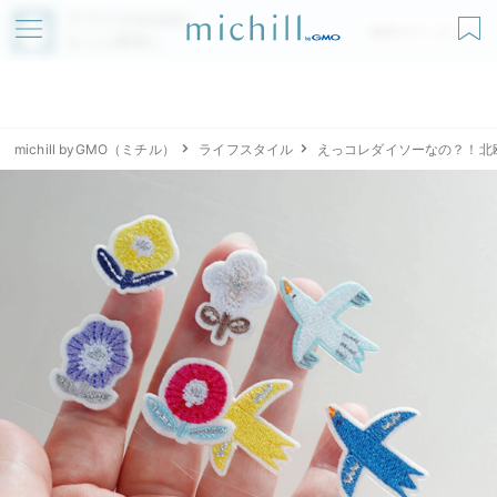
アプリでmichillが
無料ダウンロード
もっと便利に
michill byGMO（ミチル）
ライフスタイル
えっコレダイソーなの？！北