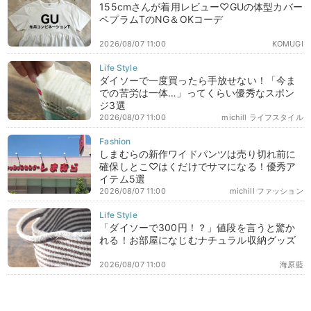
155cmさんが着用レビュー♡GUの体型カバー
ペプラムTのNG＆OKコーデ
2026/08/07 11:00
KOMUGI
ダイソーで一度買ったら手放せない！「今ま
での苦労は一体…」ってくらい優秀なスポン
ジ3選
2026/08/07 11:00
michill ライフスタイル
しまむらの新作ワイドパンツは売り切れ前に
確保しとこ♡はくだけでサマになる！優秀ア
イテム5選
2026/08/07 11:00
michill ファッション
「ダイソーで300円！？」値段を言うと驚か
れる！お部屋になじむナチュラル収納グッズ
2026/08/07 11:00
海原藍