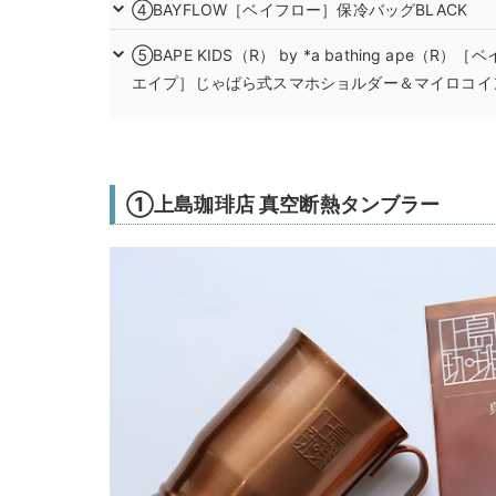
④BAYFLOW［ベイフロー］保冷バッグBLACK
⑤BAPE KIDS（R） by *a bathing ape（R
エイプ］じゃばら式スマホショルダー＆マイロコイ
①上島珈琲店 真空断熱タンブラー