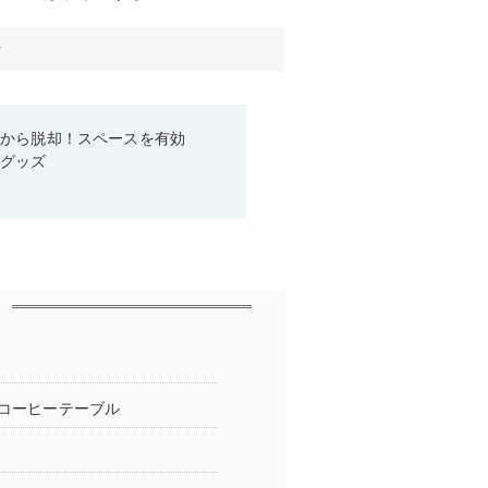
す
箱から脱却！スペースを有効
利グッズ
のコーヒーテーブル