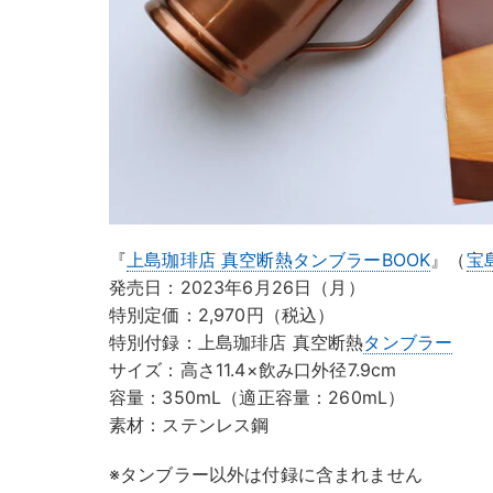
『
上島珈琲店 真空断熱タンブラーBOOK
』（
宝
発売日：2023年6月26日（月）
特別定価：2,970円（税込）
特別付録：上島珈琲店 真空断熱
タンブラー
サイズ：高さ11.4×飲み口外径7.9cm
容量：350mL（適正容量：260mL）
素材：ステンレス鋼
※タンブラー以外は付録に含まれません