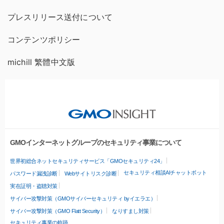
プレスリリース送付について
コンテンツポリシー
michill 繁體中文版
GMOインターネットグループのセキュリティ事業について
世界初総合ネットセキュリティサービス「GMOセキュリティ24」
セキュリティ相談AIチャットボット
パスワード漏洩診断
Webサイトリスク診断
実在証明・盗聴対策
サイバー攻撃対策（GMOサイバーセキュリティ byイエラエ）
サイバー攻撃対策（GMO Flatt Security）
なりすまし対策
セキュリティ事業の軌跡