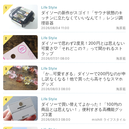
ダイソーの新作がスゴイ！「サウナ状態のキ
ッチンに立たなくていいなんて！」レンジ調
理容器
2026/08/04 11:00
海原藍
ダイソーで思わず2度見！200円とは思えない
可愛さ♡「それどこの？」って聞かれるスト
ラップ
2026/07/31 08:00
海原藍
「か…可愛すぎる」ダイソーで200円なのが申
し訳なくなる！他で買ったら高そうなスマホ
グッズ
2026/08/03 08:00
海原藍
ダイソーで買い替えてよかった！「100均の
商品とは思えない！」便利すぎる高機能グッ
ズ3選
2026/08/03 08:00
michill ライフスタイル