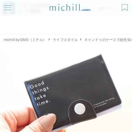
アプリでmichillが
無料ダウンロード
もっと便利に
michill byGMO（ミチル）
ライフスタイル
キャンドゥのケースで紛失知