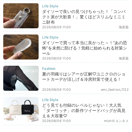
ダイソーで良いの見つけちゃった！「コンパ
クト派が大歓喜！」驚くほどスリムなミニミ
ニ財布
2026/08/06 11:00
海原藍
ダイソーで買って本当に良かった～！“あの恐
怖”を未然に防げる！気軽に始められる対策シ
ール
2026/08/06 11:00
海原藍
夏の羽織りはシアーが正解♡ユニクロのショ
ートカーデが涼しげ＆冷房対策で使える！
2026/08/06 11:00
emi_fashion_1122
どう見ても付録のレベルじゃない！大人気
「ダーリッチ」の新作ツイードバッグが高見
え＆大容量♡
2026/08/06 11:00
michill エンタメ