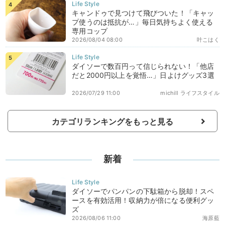
キャンドゥで見つけて飛びついた！「キャッ
プ使うのは抵抗が…」毎日気持ちよく使える
専用コップ
2026/08/04 08:00
叶こはく
ダイソーで数百円って信じられない！「他店
だと2000円以上を覚悟…」日よけグッズ3選
2026/07/29 11:00
michill ライフスタイル
カテゴリランキングをもっと見る
新着
ダイソーでパンパンの下駄箱から脱却！スペ
ースを有効活用！収納力が倍になる便利グッ
ズ
2026/08/06 11:00
海原藍