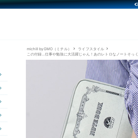
michill byGMO（ミチル）
ライフスタイル
この付録…仕事や勉強に大活躍じゃん！あのレトロなノートそっ