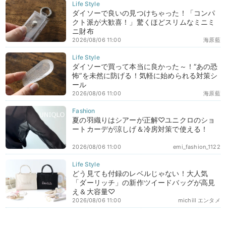
ダイソーで良いの見つけちゃった！「コンパ
クト派が大歓喜！」驚くほどスリムなミニミ
ニ財布
2026/08/06 11:00
海原藍
ダイソーで買って本当に良かった～！“あの恐
怖”を未然に防げる！気軽に始められる対策シ
ール
2026/08/06 11:00
海原藍
夏の羽織りはシアーが正解♡ユニクロのショ
ートカーデが涼しげ＆冷房対策で使える！
2026/08/06 11:00
emi_fashion_1122
どう見ても付録のレベルじゃない！大人気
「ダーリッチ」の新作ツイードバッグが高見
え＆大容量♡
2026/08/06 11:00
michill エンタメ