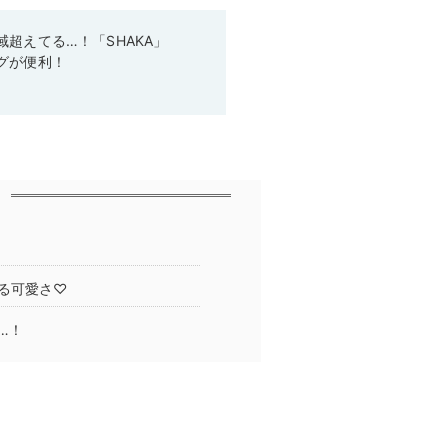
超えてる…！「SHAKA」
グが便利！
る可愛さ♡
…！