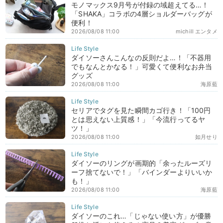
モノマックス9月号が付録の域超えてる…！
「SHAKA」コラボの4層ショルダーバッグが
便利！
2026/08/08 11:00
michill エンタメ
ダイソーさんこんなの反則だよ…！「不器用
でもなんとかなる！」可愛くて便利なお弁当
グッズ
2026/08/08 11:00
海原藍
セリアでタグを見た瞬間カゴ行き！「100円
とは思えない上質感！」「今流行ってるヤ
ツ！」
2026/08/08 11:00
如月せり
ダイソーのリングが画期的「余ったルーズリ
ーフ捨てないで！」「バインダーよりいいか
も！」
2026/08/08 11:00
海原藍
ダイソーのこれ…「じゃない使い方」が優勝