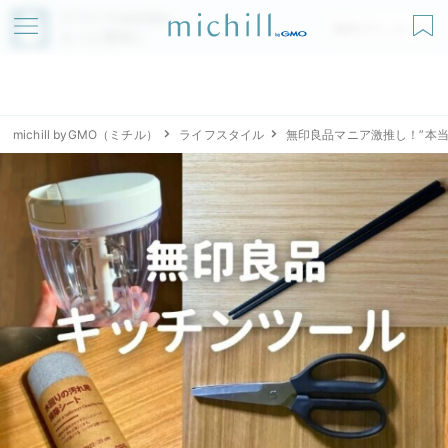
アプリでmichillが
無料ダウンロード
もっと便利に
michill byGMO（ミチル）
ライフスタイル
無印良品マニア激推し！”本