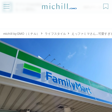
アプリでmichillが
無料ダウンロード
もっと便利に
michill byGMO（ミチル）
ライフスタイル
えっファミマさん…可愛すぎ