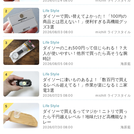
2026/07/24 08:00
michill ライフスタイル
ダイソーで買い替えてよかった！「100均の
商品とは思えない！」便利すぎる高機能グッ
ズ3選
2026/08/03 08:00
michill ライフスタイル
ダイソーのこれ500円って信じられる！？大
人が使いやすい！他所で買ったら高そうな腕
時計
2026/08/05 08:00
海原藍
ダイソーに凄いものあるよ！「数百円で買え
るレベル超えてる！」作業が楽になるミニ家
電3選
2026/07/25 08:00
michill ライフスタイル
ダイソーで買えるってマジか！ニトリで買っ
たら千円越えレベル！地味だけど高機能なト
レー
2026/07/30 08:00
海原藍