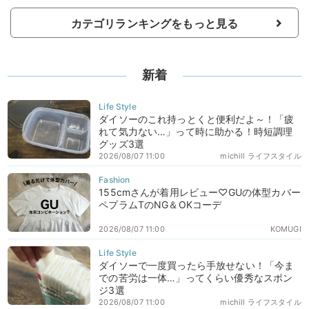
カテゴリランキングをもっと見る
新着
ダイソーのこれ持っとくと便利だよ～！「疲
れて気力ない…」って時に助かる！時短調理
グッズ3選
2026/08/07 11:00
michill ライフスタイル
155cmさんが着用レビュー♡GUの体型カバー
ペプラムTのNG＆OKコーデ
2026/08/07 11:00
KOMUGI
ダイソーで一度買ったら手放せない！「今ま
での苦労は一体…」ってくらい優秀なスポン
ジ3選
2026/08/07 11:00
michill ライフスタイル