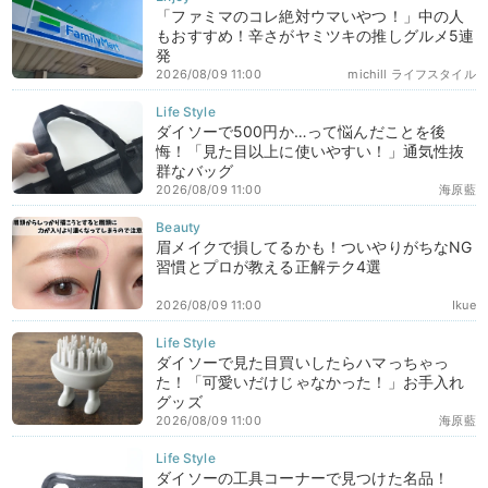
「ファミマのコレ絶対ウマいやつ！」中の人
もおすすめ！辛さがヤミツキの推しグルメ5連
発
2026/08/09 11:00
michill ライフスタイル
ダイソーで500円か…って悩んだことを後
悔！「見た目以上に使いやすい！」通気性抜
群なバッグ
2026/08/09 11:00
海原藍
眉メイクで損してるかも！ついやりがちなNG
習慣とプロが教える正解テク4選
2026/08/09 11:00
Ikue
ダイソーで見た目買いしたらハマっちゃっ
た！「可愛いだけじゃなかった！」お手入れ
グッズ
2026/08/09 11:00
海原藍
ダイソーの工具コーナーで見つけた名品！