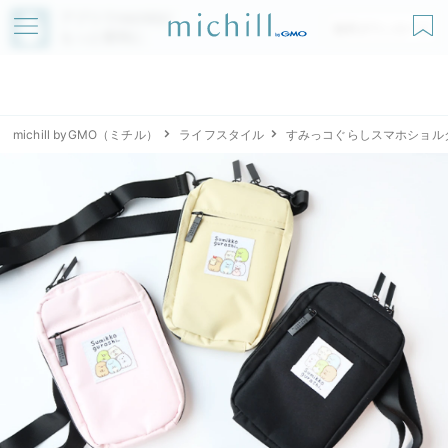
アプリでmichillが
無料ダウンロード
もっと便利に
michill byGMO（ミチル）
ライフスタイル
すみっコぐらしスマホショル