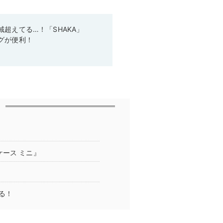
超えてる…！「SHAKA」
グが便利！
ース ミニ』
る！