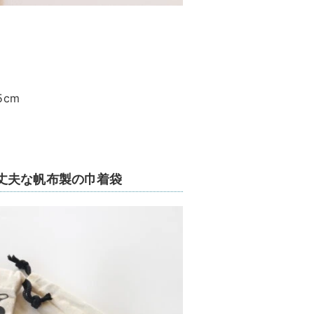
5cm
丈夫な帆布製の巾着袋