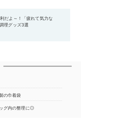
便利だよ～！「疲れて気力な
調理グッズ3選
製の巾着袋
ッグ内の整理に◎