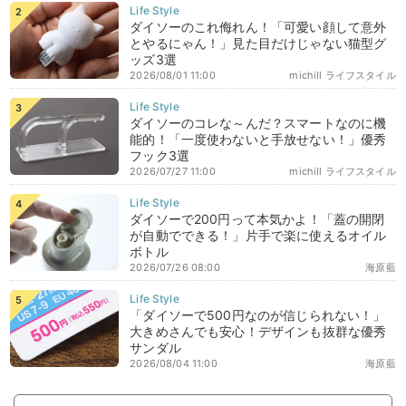
ダイソーのこれ侮れん！「可愛い顔して意外
とやるにゃん！」見た目だけじゃない猫型グ
ッズ3選
2026/08/01 11:00
michill ライフスタイル
ダイソーのコレな～んだ？スマートなのに機
能的！「一度使わないと手放せない！」優秀
フック3選
2026/07/27 11:00
michill ライフスタイル
ダイソーで200円って本気かよ！「蓋の開閉
が自動でできる！」片手で楽に使えるオイル
ボトル
2026/07/26 08:00
海原藍
「ダイソーで500円なのが信じられない！」
大きめさんでも安心！デザインも抜群な優秀
サンダル
2026/08/04 11:00
海原藍