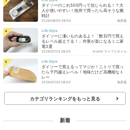
ダイソーのこれ500円って信じられる！？大
人が使いやすい！他所で買ったら高そうな腕
時計
2026/08/05 08:00
海原藍
ダイソーに凄いものあるよ！「数百円で買え
るレベル超えてる！」作業が楽になるミニ家
電3選
2026/07/25 08:00
michill ライフスタイル
ダイソーで買えるってマジか！ニトリで買っ
たら千円越えレベル！地味だけど高機能なト
レー
2026/07/30 08:00
海原藍
カテゴリランキングをもっと見る
新着