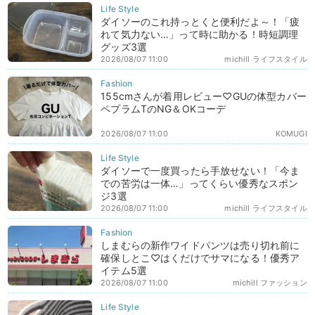
ダイソーのこれ持っとくと便利だよ～！「疲
れて気力ない…」って時に助かる！時短調理
グッズ3選
2026/08/07 11:00
michill ライフスタイル
155cmさんが着用レビュー♡GUの体型カバー
ペプラムTのNG＆OKコーデ
2026/08/07 11:00
KOMUGI
ダイソーで一度買ったら手放せない！「今ま
での苦労は一体…」ってくらい優秀なスポン
ジ3選
2026/08/07 11:00
michill ライフスタイル
しまむらの新作ワイドパンツは売り切れ前に
確保しとこ♡はくだけでサマになる！優秀ア
イテム5選
2026/08/07 11:00
michill ファッション