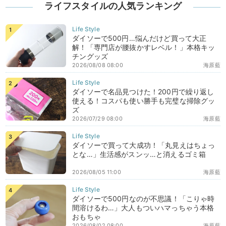
ライフスタイルの人気ランキング
ダイソーで500円…悩んだけど買って大正
解！「専門店が腰抜かすレベル！」本格キッ
チングッズ
2026/08/08 08:00
海原藍
ダイソーで名品見つけた！200円で繰り返し
使える！コスパも使い勝手も完璧な掃除グッ
ズ
2026/07/29 08:00
海原藍
ダイソーで買って大成功！「丸見えはちょっ
とな…」生活感がスンッ…と消えるゴミ箱
2026/08/05 11:00
海原藍
ダイソーで500円なのが不思議！「こりゃ時
間溶けるわ…」大人もついハマっちゃう本格
おもちゃ
2026/08/02 08:00
海原藍