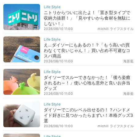
ニトリからついに出たよ！「置き型タイプで
収納力抜群！」「見やすいから食材を無駄に
しない！」
2026/08/10 11:00
michill ライフスタイル
え…ダイソーにもあるの！？「もう高いの買
わなくて良いじゃん！」買い占め不可避なコ
スパ商品
2026/08/10 11:00
海原藍
ダイソーでスルーできなかった！「後ろ姿癒
されるわ～！」使い心地も意外と良いお弁当
グッズ
2026/08/10 11:00
海原藍
ダイソーでこのレベル出せるの！？ハンドメ
イド好きに見つかったらまずい！本格グッズ3
選
2026/08/10 11:00
michill ライフスタイル