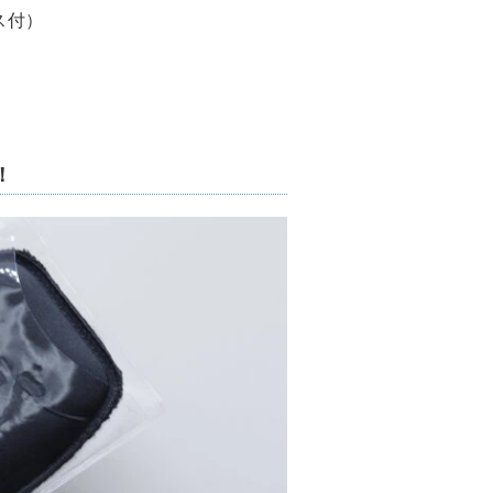
ス付）
！