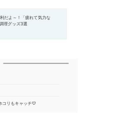
便利だよ～！「疲れて気力な
調理グッズ3選
ホコリもキャッチ♡