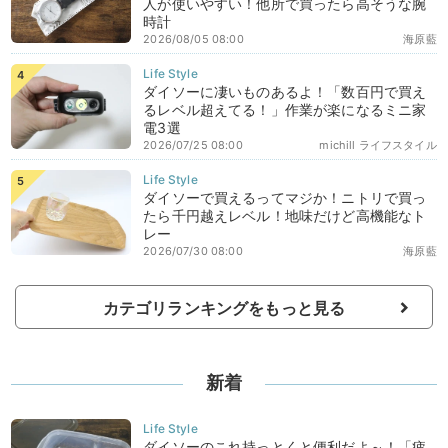
人が使いやすい！他所で買ったら高そうな腕
時計
2026/08/05 08:00
海原藍
ダイソーに凄いものあるよ！「数百円で買え
るレベル超えてる！」作業が楽になるミニ家
電3選
2026/07/25 08:00
michill ライフスタイル
ダイソーで買えるってマジか！ニトリで買っ
たら千円越えレベル！地味だけど高機能なト
レー
2026/07/30 08:00
海原藍
カテゴリランキングをもっと見る
新着
ダイソーのこれ持っとくと便利だよ～！「疲