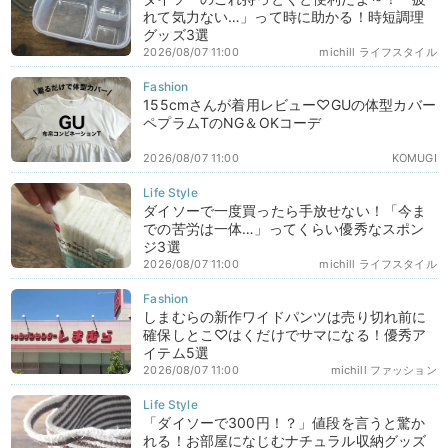
れて気力ない…」って時に助かる！時短調理
グッズ3選
2026/08/07 11:00
michill ライフスタイル
155cmさんが着用レビュー♡GUの体型カバー
ペプラムTのNG＆OKコーデ
2026/08/07 11:00
KOMUGI
ダイソーで一度買ったら手放せない！「今ま
での苦労は一体…」ってくらい優秀なスポン
ジ3選
2026/08/07 11:00
michill ライフスタイル
しまむらの新作ワイドパンツは売り切れ前に
確保しとこ♡はくだけでサマになる！優秀ア
イテム5選
2026/08/07 11:00
michill ファッション
「ダイソーで300円！？」値段を言うと驚か
れる！お部屋になじむナチュラル収納グッズ