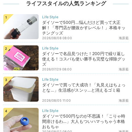
ライフスタイルの人気ランキング
ダイソーで500円…悩んだけど買って大正
解！「専門店が腰抜かすレベル！」本格キッ
チングッズ
2026/08/08 08:00
海原藍
ダイソーで名品見つけた！200円で繰り返し
使える！コスパも使い勝手も完璧な掃除グッ
ズ
2026/07/29 08:00
海原藍
ダイソーで買って大成功！「丸見えはちょっ
とな…」生活感がスンッ…と消えるゴミ箱
2026/08/05 11:00
海原藍
ダイソーで500円なのが不思議！「こりゃ時
間溶けるわ…」大人もついハマっちゃう本格
おもちゃ
2026/08/02 08:00
海原藍