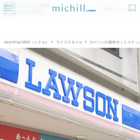
アプリでmichillが
無料ダウンロード
もっと便利に
michill byGMO（ミチル）
ライフスタイル
ローソンの新作ホットスナッ