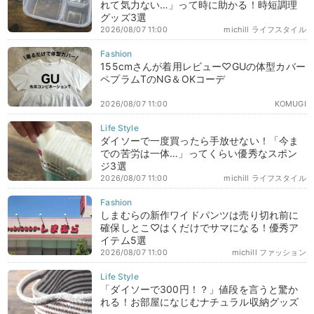
れて気力ない…」って時に助かる！時短調理
グッズ3選
2026/08/07 11:00
michill ライフスタイル
155cmさんが着用レビュー♡GUの体型カバー
ペプラムTのNG＆OKコーデ
2026/08/07 11:00
KOMUGI
ダイソーで一度買ったら手放せない！「今ま
での苦労は一体…」ってくらい優秀なスポン
ジ3選
2026/08/07 11:00
michill ライフスタイル
しまむらの新作ワイドパンツは売り切れ前に
確保しとこ♡はくだけでサマになる！優秀ア
イテム5選
2026/08/07 11:00
michill ファッション
「ダイソーで300円！？」値段を言うと驚か
れる！お部屋になじむナチュラル収納グッズ