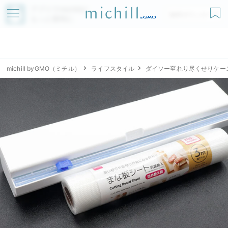
アプリでmichillが
無料ダウンロード
もっと便利に
michill byGMO（ミチル）
ライフスタイル
ダイソー至れり尽くせりケー