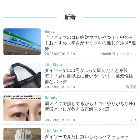
新着
「ファミマのコレ絶対ウマいやつ！」中の人
もおすすめ！辛さがヤミツキの推しグルメ5連
発
2026/08/09 11:00
michill ライフスタイル
ダイソーで500円か…って悩んだことを後
悔！「見た目以上に使いやすい！」通気性抜
群なバッグ
2026/08/09 11:00
海原藍
眉メイクで損してるかも！ついやりがちなNG
習慣とプロが教える正解テク4選
2026/08/09 11:00
Ikue
ダイソーで見た目買いしたらハマっちゃっ