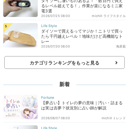
ダイソーに凄いものあるよ！「数百円で買え
るレベル超えてる！」作業が楽になるミニ家
電3選
2026/07/25 08:00
michill ライフスタイル
ダイソーで買えるってマジか！ニトリで買っ
たら千円越えレベル！地味だけど高機能なト
レー
2026/07/30 08:00
海原藍
カテゴリランキングをもっと見る
新着
【夢占い】トイレの夢の意味｜汚い・詰まる
は実は吉夢？状況別に占い師が解説
2026/08/07 08:00
michill トレンド