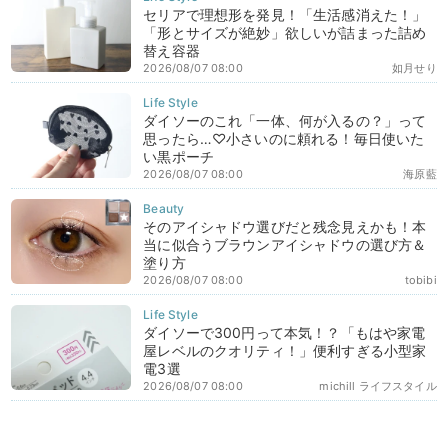
セリアで理想形を発見！「生活感消えた！」
「形とサイズが絶妙」欲しいが詰まった詰め
替え容器
2026/08/07 08:00
如月せり
ダイソーのこれ「一体、何が入るの？」って
思ったら…♡小さいのに頼れる！毎日使いた
い黒ポーチ
2026/08/07 08:00
海原藍
そのアイシャドウ選びだと残念見えかも！本
当に似合うブラウンアイシャドウの選び方＆
塗り方
2026/08/07 08:00
tobibi
ダイソーで300円って本気！？「もはや家電
屋レベルのクオリティ！」便利すぎる小型家
電3選
2026/08/07 08:00
michill ライフスタイル