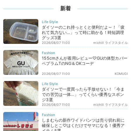
新着
ダイソーのこれ持っとくと便利だよ～！「疲
れて気力ない…」って時に助かる！時短調理
グッズ3選
2026/08/07 11:00
michill ライフスタイル
155cmさんが着用レビュー♡GUの体型カバー
ペプラムTのNG＆OKコーデ
2026/08/07 11:00
KOMUGI
ダイソーで一度買ったら手放せない！「今ま
での苦労は一体…」ってくらい優秀なスポン
ジ3選
2026/08/07 11:00
michill ライフスタイル
しまむらの新作ワイドパンツは売り切れ前に
確保しとこ♡はくだけでサマになる！優秀ア
イテム5選