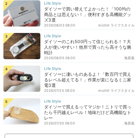
ダイソーで買い替えてよかった！「100均の
商品とは思えない！」便利すぎる高機能グッ
ズ3選
2026/08/03 08:00
michill ライフスタイル
ダイソーのこれ500円って信じられる！？大
人が使いやすい！他所で買ったら高そうな腕
時計
2026/08/05 08:00
海原藍
ダイソーに凄いものあるよ！「数百円で買え
るレベル超えてる！」作業が楽になるミニ家
電3選
2026/07/25 08:00
michill ライフスタイル
ダイソーで買えるってマジか！ニトリで買っ
たら千円越えレベル！地味だけど高機能なト
レー
2026/07/30 08:00
海原藍