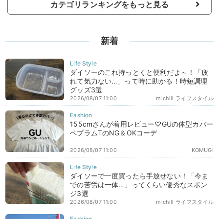
カテゴリランキングをもっと見る
新着
ダイソーのこれ持っとくと便利だよ～！「疲
れて気力ない…」って時に助かる！時短調理
グッズ3選
2026/08/07 11:00
michill ライフスタイル
155cmさんが着用レビュー♡GUの体型カバー
ペプラムTのNG＆OKコーデ
2026/08/07 11:00
KOMUGI
ダイソーで一度買ったら手放せない！「今ま
での苦労は一体…」ってくらい優秀なスポン
ジ3選
2026/08/07 11:00
michill ライフスタイル