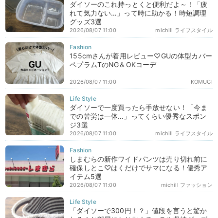
ダイソーのこれ持っとくと便利だよ～！「疲
れて気力ない…」って時に助かる！時短調理
グッズ3選
2026/08/07 11:00
michill ライフスタイル
155cmさんが着用レビュー♡GUの体型カバー
ペプラムTのNG＆OKコーデ
2026/08/07 11:00
KOMUGI
ダイソーで一度買ったら手放せない！「今ま
での苦労は一体…」ってくらい優秀なスポン
ジ3選
2026/08/07 11:00
michill ライフスタイル
しまむらの新作ワイドパンツは売り切れ前に
確保しとこ♡はくだけでサマになる！優秀ア
イテム5選
2026/08/07 11:00
michill ファッション
「ダイソーで300円！？」値段を言うと驚か