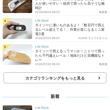
人が使いやすい！他所で買ったら高そうな腕
時計
2026/08/05 08:00
海原藍
ダイソーに凄いものあるよ！「数百円で買え
るレベル超えてる！」作業が楽になるミニ家
電3選
2026/07/25 08:00
michill ライフスタイル
ダイソーで買えるってマジか！ニトリで買っ
たら千円越えレベル！地味だけど高機能なト
レー
2026/07/30 08:00
海原藍
カテゴリランキングをもっと見る
新着