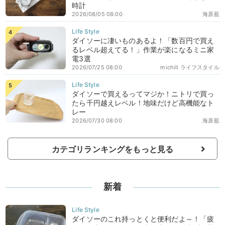
時計
2026/08/05 08:00
海原藍
ダイソーに凄いものあるよ！「数百円で買え
るレベル超えてる！」作業が楽になるミニ家
電3選
2026/07/25 08:00
michill ライフスタイル
ダイソーで買えるってマジか！ニトリで買っ
たら千円越えレベル！地味だけど高機能なト
レー
2026/07/30 08:00
海原藍
カテゴリランキングをもっと見る
新着
ダイソーのこれ持っとくと便利だよ～！「疲