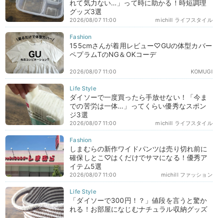
れて気力ない…」って時に助かる！時短調理
グッズ3選
2026/08/07 11:00
michill ライフスタイル
155cmさんが着用レビュー♡GUの体型カバー
ペプラムTのNG＆OKコーデ
2026/08/07 11:00
KOMUGI
ダイソーで一度買ったら手放せない！「今ま
での苦労は一体…」ってくらい優秀なスポン
ジ3選
2026/08/07 11:00
michill ライフスタイル
しまむらの新作ワイドパンツは売り切れ前に
確保しとこ♡はくだけでサマになる！優秀ア
イテム5選
2026/08/07 11:00
michill ファッション
「ダイソーで300円！？」値段を言うと驚か
れる！お部屋になじむナチュラル収納グッズ