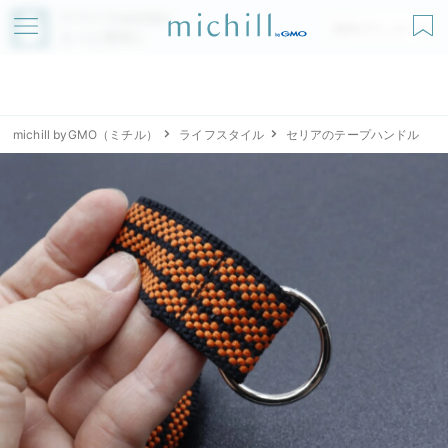
アプリでmichillが
無料ダウンロード
もっと便利に
michill byGMO（ミチル）
ライフスタイル
セリアのテープハンドル