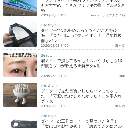
もおすすめ！辛さがヤミツキの推しグルメ5連
発
2026/08/09 11:00
michill ライフスタイル
ダイソーで500円か…って悩んだことを後
悔！「見た目以上に使いやすい！」通気性抜
群なバッグ
2026/08/09 11:00
海原藍
眉メイクで損してるかも！ついやりがちなNG
習慣とプロが教える正解テク4選
2026/08/09 11:00
Ikue
ダイソーで見た目買いしたらハマっちゃっ
た！「可愛いだけじゃなかった！」お手入れ
グッズ
2026/08/09 11:00
海原藍
ダイソーの工具コーナーで見つけた名品！
「実は日本製で優秀！」「諦めてたのにスル