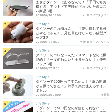
まさかダイソーにあるなんて！「千円でもお
得すぎ」アウトドア界隈がざわついた高コス
パ商品3選
2026/07/30 08:00
michill ライフスタイル
ダイソーのこれ侮れん！「可愛い顔して意外
とやるにゃん！」見た目だけじゃない猫型グ
ッズ3選
2026/08/01 11:00
michill ライフスタイル
ダイソーのコレな～んだ？スマートなのに機
能的！「一度使わないと手放せない！」優秀
フック3選
2026/07/27 11:00
michill ライフスタイル
ダイソーで200円って本気かよ！「蓋の開閉
が自動でできる！」片手で楽に使えるオイル
ボトル
2026/07/26 08:00
海原藍
「ダイソーで500円なのが信じられない！」