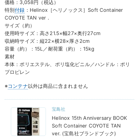
価格：3,058円（税込）
特別
付録
：Helinox［ヘリノックス］Soft Container
COYOTE TAN ver．
サイズ（約）
使用時サイズ：高さ21.5×幅27×奥行27cm
収納時サイズ：縦22×横28×厚さ2cm
容量（約）：15L／耐荷重（約）：15kg
素材
本体：ポリエステル、ポリ塩化ビニル／ハンドル：ポリ
プロピレン
※
コンテナ
以外は商品に含まれません
宝島社
Helinox 15th Anniversary BOOK
Soft Container COYOTE TAN
ver. (宝島社ブランドブック)