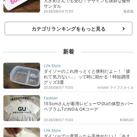
大きめさんでも安心！デザインも抜群な優秀
サンダル
2026/08/04 11:00
海原藍
カテゴリランキングをもっと見る
新着
ダイソーのこれ持っとくと便利だよ～！「疲
れて気力ない…」って時に助かる！時短調理
グッズ3選
2026/08/07 11:00
michill ライフスタイル
155cmさんが着用レビュー♡GUの体型カバー
ペプラムTのNG＆OKコーデ
2026/08/07 11:00
KOMUGI
ダイソーで一度買ったら手放せない！「今ま