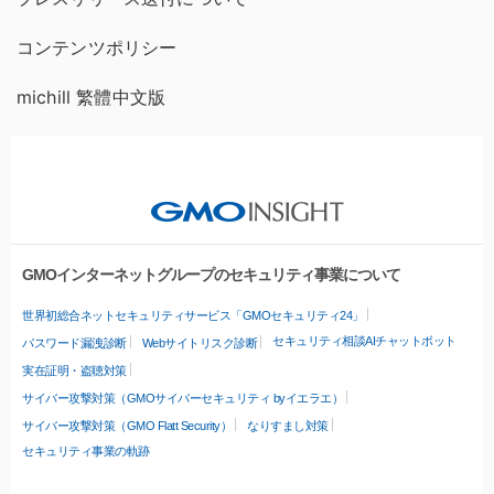
コンテンツポリシー
michill 繁體中文版
GMOインターネットグループのセキュリティ事業について
世界初総合ネットセキュリティサービス「GMOセキュリティ24」
セキュリティ相談AIチャットボット
パスワード漏洩診断
Webサイトリスク診断
実在証明・盗聴対策
サイバー攻撃対策（GMOサイバーセキュリティ byイエラエ）
サイバー攻撃対策（GMO Flatt Security）
なりすまし対策
セキュリティ事業の軌跡