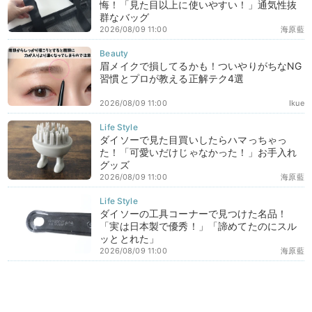
悔！「見た目以上に使いやすい！」通気性抜
群なバッグ
2026/08/09 11:00
海原藍
眉メイクで損してるかも！ついやりがちなNG
習慣とプロが教える正解テク4選
2026/08/09 11:00
Ikue
ダイソーで見た目買いしたらハマっちゃっ
た！「可愛いだけじゃなかった！」お手入れ
グッズ
2026/08/09 11:00
海原藍
ダイソーの工具コーナーで見つけた名品！
「実は日本製で優秀！」「諦めてたのにスル
ッととれた」
2026/08/09 11:00
海原藍