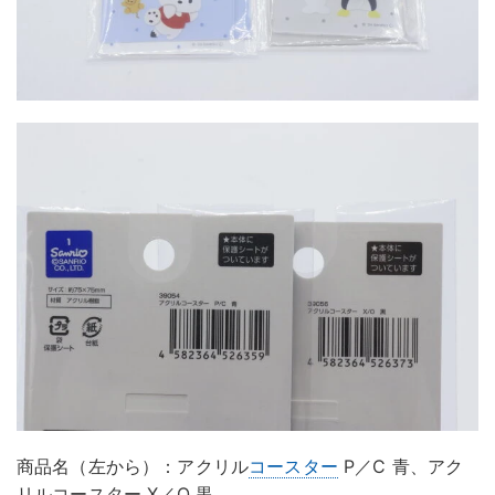
商品名（左から）：アクリル
コースター
P／C 青、アク
リルコースター X／O 黒