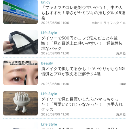
「ファミマのコレ絶対ウマいやつ！」中の人
もおすすめ！辛さがヤミツキの推しグルメ5連
発
2026/08/09 11:00
michill ライフスタイル
ダイソーで500円か…って悩んだことを後
悔！「見た目以上に使いやすい！」通気性抜
群なバッグ
2026/08/09 11:00
海原藍
眉メイクで損してるかも！ついやりがちなNG
習慣とプロが教える正解テク4選
2026/08/09 11:00
Ikue
ダイソーで見た目買いしたらハマっちゃっ
た！「可愛いだけじゃなかった！」お手入れ
グッズ
2026/08/09 11:00
海原藍