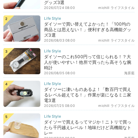
グッズ3選
2026/07/24 08:00
michill ライフスタイル
ダイソーで買い替えてよかった！「100均の
商品とは思えない！」便利すぎる高機能グッ
ズ3選
2026/08/03 08:00
michill ライフスタイル
ダイソーのこれ500円って信じられる！？大
人が使いやすい！他所で買ったら高そうな腕
時計
2026/08/05 08:00
海原藍
ダイソーに凄いものあるよ！「数百円で買え
るレベル超えてる！」作業が楽になるミニ家
電3選
2026/07/25 08:00
michill ライフスタイル
ダイソーで買えるってマジか！ニトリで買っ
たら千円越えレベル！地味だけど高機能なト
レー