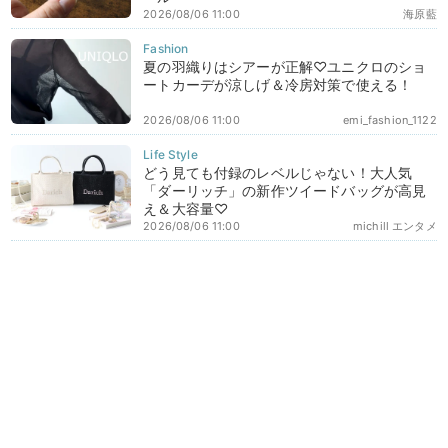
2026/08/06 11:00
海原藍
夏の羽織りはシアーが正解♡ユニクロのショ
ートカーデが涼しげ＆冷房対策で使える！
2026/08/06 11:00
emi_fashion_1122
どう見ても付録のレベルじゃない！大人気
「ダーリッチ」の新作ツイードバッグが高見
え＆大容量♡
2026/08/06 11:00
michill エンタメ