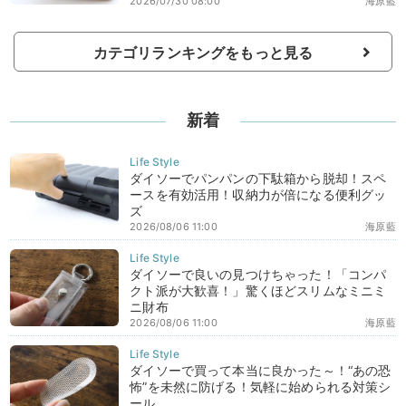
2026/07/30 08:00
海原藍
カテゴリランキングをもっと見る
新着
ダイソーでパンパンの下駄箱から脱却！スペ
ースを有効活用！収納力が倍になる便利グッ
ズ
2026/08/06 11:00
海原藍
ダイソーで良いの見つけちゃった！「コンパ
クト派が大歓喜！」驚くほどスリムなミニミ
ニ財布
2026/08/06 11:00
海原藍
ダイソーで買って本当に良かった～！“あの恐
怖”を未然に防げる！気軽に始められる対策シ
ール