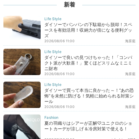
新着
ダイソーでパンパンの下駄箱から脱却！スペ
ースを有効活用！収納力が倍になる便利グッ
ズ
2026/08/06 11:00
海原藍
ダイソーで良いの見つけちゃった！「コンパ
クト派が大歓喜！」驚くほどスリムなミニミ
ニ財布
2026/08/06 11:00
海原藍
ダイソーで買って本当に良かった～！“あの恐
怖”を未然に防げる！気軽に始められる対策シ
ール
2026/08/06 11:00
海原藍
夏の羽織りはシアーが正解♡ユニクロのショ
ートカーデが涼しげ＆冷房対策で使える！